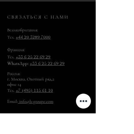
СВЯЗАТЬСЯ С НАМИ
Великобритания:
Тел.
+44 20 3289 7000
Франция:
Тел.
+33 6 25 22 69 29
WhatsApp:
+33 6 25 22 69 29
Россия:
г. Москва, Охотный ряд,2
офис 14
Тел.
+7 (495) 115 61 10
Email:
info@h-groupe.com
H-Groupe
© 2026